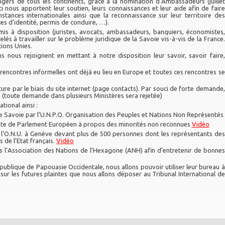
ngers de tous les continents, grâce à la nomination d’Ambassadeurs (juillet
i nous apportent leur soutien, leurs connaissances et leur aide afin de faire
stances internationales ainsi que la reconnaissance sur leur territoire des
s d’identité, permis de conduire, …).
is à disposition (juristes, avocats, ambassadeurs, banquiers, économistes,
lés à travailler sur le problème juridique de la Savoie vis-à-vis de la France.
ions Unies.
 nous rejoignent en mettant à notre disposition leur savoir, savoir faire,
s rencontres informelles ont déjà eu lieu en Europe et toutes ces rencontres se
re par le biais du site internet (page contacts). Par souci de forte demande,
é (toute demande dans plusieurs Ministères sera rejetée)
tional ainsi :
de Savoie par l’U.N.P.O. Organisation des Peuples et Nations Non Représentés
nte de Parlement Européen à propos des minorités non reconnues
Vidéo
l’O.N.U. à Genève devant plus de 500 personnes dont les représentants des
de l’Etat français.
Vidéo
ns l’Association des Nations de l’Hexagone (ANH) afin d’entretenir de bonnes
publique de Papouasie Occidentale, nous allons pouvoir utiliser leur bureau à
 sur les futures plaintes que nous allons déposer au Tribunal International de