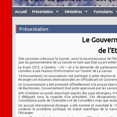
Accueil
Présentation
Ministères
Formulaires
Présentation
Le Gouvern
de l’E
Site savoisien créé pour la Savoie , pour la reconnaissance de l’
que du gouvernement de La Savoie en tant que Etat à part entière
Le 8 juin 2012, à Genève – CH – et à la demande de partenaire
conviées à une réunion d’information sur l’avenir de La Savoie.
14 mouvements ou associations ont participé à cette réunion et on
étrangers et instances internationales en officialisant un Gouv
Ce Gouvernement a été présenté officiellement à la presse interna
de Bardonnex, Gouvernement tout juste approuvé par les savoisi
Afin d’obtenir un poids important auprès des pays étrangers, 9 m
2 délégués sous la coupole d’un président. Ces désignations 
Constitution parle de Chanceliers et de Conseillers mais que seuls
Un avocat international étranger a été nommé et mandaté le 17 ju
soulever le problème juridique du statut spécifique de la Sav
l’étranger.