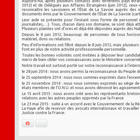
Aujourd’hui, après plusieurs contacts avec différents pays étra
2012) et de Délégués aux Affaires Étrangères (juin 2012), ceux-c
reconnaître les savoisiens et l’État de La Savoie auprès des in
documents émis par le Gouvernement de l’État de La Savoie (carte
Leur aide se présente pour l’instant sous forme de personnel m
journalistes,…). Tous, chacun dans son domaine, se sont déjà atte
Plusieurs plaintes ont d’ores et déjà été déposées auprès des Nat
Depuis le 8 juin 2012, beaucoup de personnes de tous horizons
matériel, dons ou relations.
Peu d’informations ont filtré depuis le 8 juin 2012, mais plusieur
font en plus de notre activité professionnelle personnelle.
Toutes les bonnes volontés sont invitées à déposer leur candidatu
merci de bien cibler vos connaissances avec le Ministère concern
Notre travail est surtout porté sur notre reconnaissance à l’interna
le 28 juin 2014 : nous avons permis la reconnaissance du Peuple 
le 25 septembre 2014 : nous nous sommes exprimés dans l’encei
le 25 novembre 2014 : nous nous sommes exprimés au siège de 
états membres de l’O.N.U. et nous avons dénoncé les agissements 
Le 15 avril 2015 : nous avons créé avec les représentants breto
relations avec les autres peuples opprimés par la France
Le 23 mai 2015 : suite à un accord avec le Gouvernement de la Ré
La Haye afin de recevoir des avocats internationaux et travailler
Justice contre la France.
Facebook
Bluesky