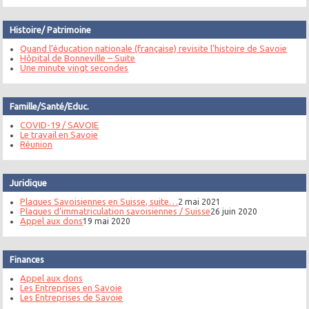
Histoire/ Patrimoine
Quand l’éducation nationale (française) revisite l’histoire de Savoie
Hôpital de Bonneville – Suite
Une minute vingt secondes
Famille/Santé/Educ.
COVID-19 / SAVOIE
Le travail en Savoie
Réunion
Juridique
Plaques Savoisiennes en Suisse, suite…
2 mai 2021
Plaques d’immatriculation savoisiennes / Suisse
26 juin 2020
Appel aux dons
19 mai 2020
Finances
Appel aux dons
Les Entreprises en Savoie
Les Entreprises de Savoie