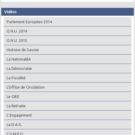
Vidéos
Parlement Européen 2014
O.N.U. 2014
O.N.U. 2015
Histoire de Savoie
La Nationalité
La Démocratie
La Fiscalité
L’Office de Circulation
Le GIEE
La Retraite
L’ Engagement
La D.A.S.
L’ U.N.P.O.