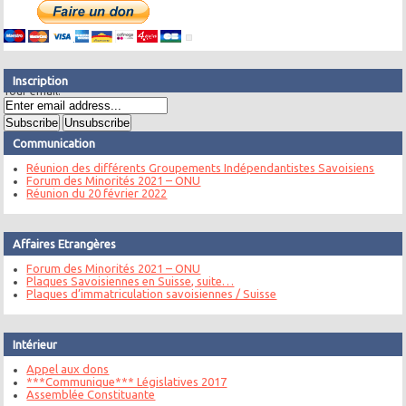
Inscription
Your email:
Communication
Réunion des différents Groupements Indépendantistes Savoisiens
Forum des Minorités 2021 – ONU
Réunion du 20 février 2022
Affaires Etrangères
Forum des Minorités 2021 – ONU
Plaques Savoisiennes en Suisse, suite…
Plaques d’immatriculation savoisiennes / Suisse
Intérieur
Appel aux dons
***Communique*** Législatives 2017
Assemblée Constituante