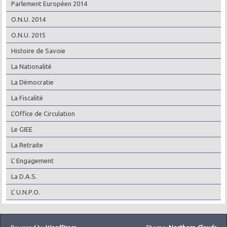
Parlement Européen 2014
O.N.U. 2014
O.N.U. 2015
Histoire de Savoie
La Nationalité
La Démocratie
La Fiscalité
L’Office de Circulation
Le GIEE
La Retraite
L’ Engagement
La D.A.S.
L’ U.N.P.O.