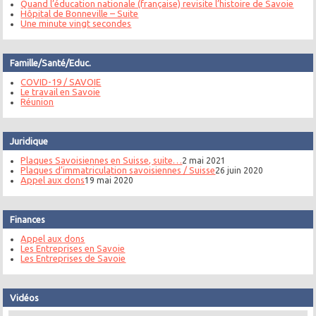
Quand l’éducation nationale (française) revisite l’histoire de Savoie
Hôpital de Bonneville – Suite
Une minute vingt secondes
Famille/Santé/Educ.
COVID-19 / SAVOIE
Le travail en Savoie
Réunion
Juridique
Plaques Savoisiennes en Suisse, suite…
2 mai 2021
Plaques d’immatriculation savoisiennes / Suisse
26 juin 2020
Appel aux dons
19 mai 2020
Finances
Appel aux dons
Les Entreprises en Savoie
Les Entreprises de Savoie
Vidéos