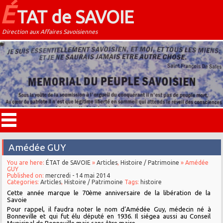
É
TAT de SAVOIE
Direction aux Affaires Savoisiennes
Amédée GUY
You are here:
ÉTAT de SAVOIE
»
Articles
,
Histoire / Patrimoine
» Amédée
GUY
Published on:
mercredi - 14 mai 2014
Categories:
Articles
,
Histoire / Patrimoine
Tags:
histoire
Cette année marque le 70ème anniversaire de la libération de la
Savoie
Pour rappel, il faudra noter le nom d’Amédée Guy, médecin né à
Bonneville et qui fut élu député en 1936. Il siégea aussi au Conseil