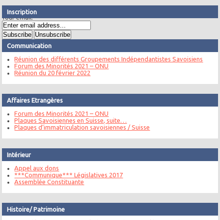
Inscription
Your email:
Communication
Réunion des différents Groupements Indépendantistes Savoisiens
Forum des Minorités 2021 – ONU
Réunion du 20 février 2022
Affaires Etrangères
Forum des Minorités 2021 – ONU
Plaques Savoisiennes en Suisse, suite…
Plaques d’immatriculation savoisiennes / Suisse
Intérieur
Appel aux dons
***Communique*** Législatives 2017
Assemblée Constituante
Histoire/ Patrimoine