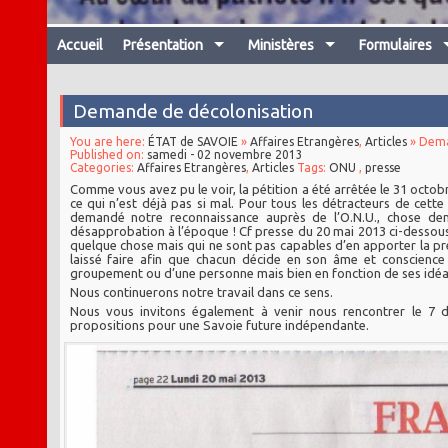
Accueil
Présentation
Ministères
Formulaires
Demande de décolonisation
You are here:
ÉTAT de SAVOIE
»
Affaires Etrangères
,
Articles
» Dema
Published on:
samedi - 02 novembre 2013
Categories:
Affaires Etrangères
,
Articles
Tags:
ONU
,
presse
Comme vous avez pu le voir, la pétition a été arrêtée le 31 octobr
ce qui n’est déjà pas si mal. Pour tous les détracteurs de cette
demandé notre reconnaissance auprès de l’O.N.U., chose de
désapprobation à l’époque ! Cf presse du 20 mai 2013 ci-dessou
quelque chose mais qui ne sont pas capables d’en apporter la pre
laissé faire afin que chacun décide en son âme et conscience
groupement ou d’une personne mais bien en fonction de ses idéa
Nous continuerons notre travail dans ce sens.
Nous vous invitons également à venir nous rencontrer le 7 
propositions pour une Savoie future indépendante.