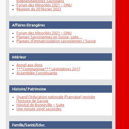
Indépendantistes Savoisiens
Forum des Minorités 2021 – ONU
Réunion du 20 février 2022
Affaires Etrangères
Forum des Minorités 2021 – ONU
Plaques Savoisiennes en Suisse, suite…
Plaques d’immatriculation savoisiennes / Suisse
Intérieur
Appel aux dons
***Communique*** Législatives 2017
Assemblée Constituante
Histoire/ Patrimoine
Quand l’éducation nationale (française) revisite
l’histoire de Savoie
Hôpital de Bonneville – Suite
Une minute vingt secondes
Famille/Santé/Educ.