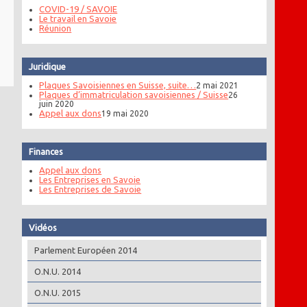
COVID-19 / SAVOIE
Le travail en Savoie
Réunion
Juridique
Plaques Savoisiennes en Suisse, suite…
2 mai 2021
Plaques d’immatriculation savoisiennes / Suisse
26
juin 2020
Appel aux dons
19 mai 2020
Finances
Appel aux dons
Les Entreprises en Savoie
Les Entreprises de Savoie
Vidéos
Parlement Européen 2014
O.N.U. 2014
O.N.U. 2015