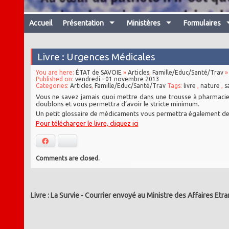
Accueil
Présentation
Ministères
Formulaires
Livre : Urgences Médicales
You are here:
ÉTAT de SAVOIE
»
Articles
,
Famille/Educ/Santé/Trav
» 
Published on:
vendredi - 01 novembre 2013
Categories:
Articles
,
Famille/Educ/Santé/Trav
Tags:
livre
,
nature
,
s
Vous ne savez jamais quoi mettre dans une trousse à pharmacie, p
doublons et vous permettra d’avoir le stricte minimum.
Un petit glossaire de médicaments vous permettra également de 
Pour télécharger le livre, cliquez ici
Facebook
Bluesky
Comments are closed.
Livre : La Survie
-
Courrier envoyé au Ministre des Affaires Etr