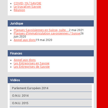
COVID-19 / SAVOIE
Le travail en Savoie
Réunion
Juridique
Plaques Savoisiennes en Suisse, suite…
2 mai 2021
Plaques d’immatriculation savoisiennes / Suisse
26
juin 2020
Appel aux dons
19 mai 2020
Finances
Appel aux dons
Les Entreprises en Savoie
Les Entreprises de Savoie
Vidéos
Parlement Européen 2014
O.N.U. 2014
O.N.U. 2015