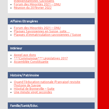
Indépendantistes Savoisiens
Forum des Minorités 2021 – ONU
Réunion du 20 février 2022
Affaires Etrangères
Forum des Minorités 2021 – ONU
Plaques Savoisiennes en Suisse, suite…
Plaques d’immatriculation savoisiennes / Suisse
Intérieur
Appel aux dons
***Communique*** Législatives 2017
Assemblée Constituante
Histoire/ Patrimoine
Quand l’éducation nationale (française) revisite
l’histoire de Savoie
Hôpital de Bonneville – Suite
Une minute vingt secondes
Famille/Santé/Educ.