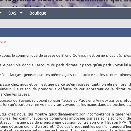
DAS
Boutique
eure
 le coup, le communiqué de presse de Bruno Gollnisch, est on ne plus … (cf plus
Alpes vole donc au secours du petit dictateur parce qu’un petit voyou lui a
 se font lacrymogéniser par ces mêmes gars de la police sur les ordres mêmes
se passe chez nous et ce n’est que parce qu’un représentant non élu s’en prend
émeut. Il
a raison de prendre la défense de cet adorateur de la dictature
hercher les causes.
 drapeaux de Savoie, se voient refuser l’accès au Pâquier à Annecy par ce préfet
lorsqu’il part en virée voir les vrais voyous il a les mains dans les poches et,
nutile chez nous, qui montre quotidiennement son incompétence à gérer les
ommunes : les communautés de communes imposées par ses soins sont loin de
ut seul, il risque pas de prendre une décision contre son gré !! Et son PPA !?!
cune décision digne d’un préfet ! Que des brides inutiles qui n’ont aujourd’hui
ocale et qui ne nuisent en rien au transport routier qui continue de polluer en