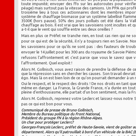
toute impunité; envoyer des ffo sur les autoroutes pour vérifie
péage) mais surtout pas la vitesse des camions. Un PPA qui profit
troisième lieu à tous ces actionnaires dont les membres impo
système de chauffage biomasse par un système labellisé flamme
3500€ (hors pause). 50% des jours pollués cet été dans la Vall
chauffage au bois. Il est vrai que les savoisiens sont incultes et q
a-t-il que le vent qui souffle entre ses deux oreilles ?
Mais en plus ce Préfet ne tranche rien, en tout cas rien qui ne soit
pour ce qui est de la sécurité, il n’y a toujours rien en Savoie. 
les savoisiens pour ce qu’ils ne sont pas : des fauteurs de tr
envoyer le 14 juillet pour les 300 ans du royaume de Savoie Piém
refusons l’affrontement et c’est parce que vous le savez que vous
l’affrontement. Quel exploit !
Alors M. Gollnisch, vous avez raison de prendre la défense de c
que la répression sans en chercher les causes. Son travail devrai
égo. Mais là on est bien loin de ce qu’on pourrait demander à un 
Oui le respect, et le respect des droits ! De nos droits en tant que
même en danger. La France, la Grande France, n’a durée en tout e
pleine d’enthousiasme, elle partait d’un bon sentiment, mais la Fra
Alors M. Gollnisch, reprenez votre Leclerc et laissez-nous notr
pas ce qui est bon pour vous.
Communiqué de presse de Bruno Gollnisch,
Membre du Bureau politique du Front National,
Président du groupe FN à la région Rhône-Alpes.
Un char pour protéger Leclerc?
Georges-François Leclerc, préfet de Haute-Savoie, vient de goûter aux
département. Alors qu’il patrouillait à bord d’un véhicule de la BAC (B