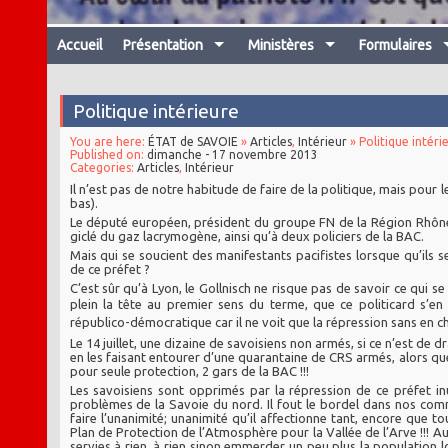
Accueil
Présentation
Ministères
Formulaires
Politique intérieure
You are here:
ÉTAT de SAVOIE
»
Articles
,
Intérieur
» Politique intéri
Published on:
dimanche - 17 novembre 2013
Categories:
Articles
,
Intérieur
Il n’est pas de notre habitude de faire de la politique, mais pour
bas).
Le député européen, président du groupe FN de la Région Rhône-
giclé du gaz lacrymogène, ainsi qu’à deux policiers de la BAC.
Mais qui se soucient des manifestants pacifistes lorsque qu’ils
de ce préfet ?
C’est sûr qu’à Lyon, le Gollnisch ne risque pas de savoir ce qui 
plein la tête au premier sens du terme, que ce politicard s’en 
républico-démocratique car il ne voit que la répression sans en c
Le 14 juillet, une dizaine de savoisiens non armés, si ce n’est de
en les faisant entourer d’une quarantaine de CRS armés, alors que, 
pour seule protection, 2 gars de la BAC !!!
Les savoisiens sont opprimés par la répression de ce préfet i
problèmes de la Savoie du nord. Il fout le bordel dans nos c
faire l’unanimité; unanimité qu’il affectionne tant, encore que to
Plan de Protection de l’Atmosphère pour la Vallée de l’Arve !!! Au
servies à rien, à rien sinon emmerder un peu plus la population l