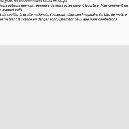
tat gazé, les fonctionnaires roués de coups.
urs auteurs devront répondre de leurs actes devant la justice. Mais comment ne
e Manuel Valls.
it de souiller la droite nationale, l’accusant, dans son imaginaire fertile, de mettre
ux qui mettent la France en danger sont justement ceux que nous combattons.