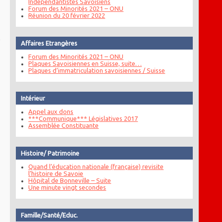
Indépendantistes Savoisiens
Forum des Minorités 2021 – ONU
Réunion du 20 février 2022
Affaires Etrangères
Forum des Minorités 2021 – ONU
Plaques Savoisiennes en Suisse, suite…
Plaques d’immatriculation savoisiennes / Suisse
Intérieur
Appel aux dons
***Communique*** Législatives 2017
Assemblée Constituante
Histoire/ Patrimoine
Quand l’éducation nationale (française) revisite
l’histoire de Savoie
Hôpital de Bonneville – Suite
Une minute vingt secondes
Famille/Santé/Educ.