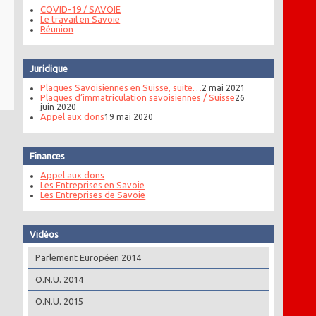
COVID-19 / SAVOIE
Le travail en Savoie
Réunion
Juridique
Plaques Savoisiennes en Suisse, suite…
2 mai 2021
Plaques d’immatriculation savoisiennes / Suisse
26
juin 2020
Appel aux dons
19 mai 2020
Finances
Appel aux dons
Les Entreprises en Savoie
Les Entreprises de Savoie
Vidéos
Parlement Européen 2014
O.N.U. 2014
O.N.U. 2015