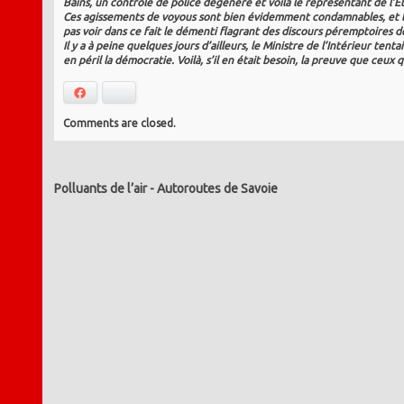
Bains, un contrôle de police dégénère et voilà le représentant de l’E
Ces agissements de voyous sont bien évidemment condamnables, et le
pas voir dans ce fait le démenti flagrant des discours péremptoires d
Il y a à peine quelques jours d’ailleurs, le Ministre de l’Intérieur tenta
en péril la démocratie. Voilà, s’il en était besoin, la preuve que ce
Facebook
Bluesky
Comments are closed.
Polluants de l’air
-
Autoroutes de Savoie