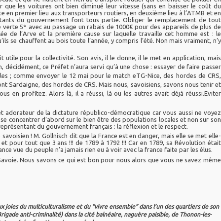
r que les voitures ont bien diminué leur vitesse (sans en baisser le coût du
e en premier lieu aux transporteurs routiers, en deuxième lieu à l’ATMB et en
rtants du gouvernement font tous partie. Obliger le remplacement de tout
 verte 5* avec au passage un rabais de 1000€ pour des appareils de plus de
ée de l’Arve et la première cause sur laquelle travaille cet homme est : le
u’ils se chauffent au bois toute l’année, y compris l’été. Non mais vraiment, n’y
 utile pour la collectivité. Son avis, il le donne, il le met en application, mais
Non, décidément, ce Préfet n’aura servi qu’à une chose : essayer de faire passer
oubles ; comme envoyer le 12 mai pour le match eTG-Nice, des hordes de CRS,
ont Sardaigne, des hordes de CRS. Mais nous, savoisiens, savons nous tenir et
 en profitez. Alors là, il a réussi, là ou les autres avait déjà réussi.Eviter
et adorateur de la dictature républico-démocratique car vous aussi ne voyez
t se concentrer d’abord sur le bien être des populations locales et non sur son
représentant du gouvernement français : la réflexion et le respect.
 savoisien ! M. Gollnisch dit que la France est en danger, mais elle se met elle-
t pour tout que 3 ans !!! de 1789 à 1792 !!! Car en 1789, sa Révolution était
nce vue du peuple n’a jamais rien eu à voir avec la france faite par les élus.
e Savoie. Nous savons ce qui est bon pour nous alors que vous ne savez même
 joies du multiculturalisme et du “vivre ensemble” dans l’un des quartiers de son
rigade anti-criminalité) dans la cité balnéaire, naguère paisible, de Thonon-les-