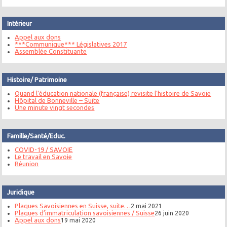
Intérieur
Appel aux dons
***Communique*** Législatives 2017
Assemblée Constituante
Histoire/ Patrimoine
Quand l’éducation nationale (française) revisite l’histoire de Savoie
Hôpital de Bonneville – Suite
Une minute vingt secondes
Famille/Santé/Educ.
COVID-19 / SAVOIE
Le travail en Savoie
Réunion
Juridique
Plaques Savoisiennes en Suisse, suite…
2 mai 2021
Plaques d’immatriculation savoisiennes / Suisse
26 juin 2020
Appel aux dons
19 mai 2020