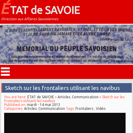
É
TAT de SAVOIE
Direction aux Affaires Savoisiennes
Sketch sur les frontaliers utilisant les navibus
You are here:
ÉTAT de SAVOIE
»
Articles
,
Communication
» Sketch sur les
frontaliers utilisant les navibus
Published on:
mardi - 14 mai 2013
Categories:
Articles
,
Communication
Tags:
frontaliers
,
Vidéo