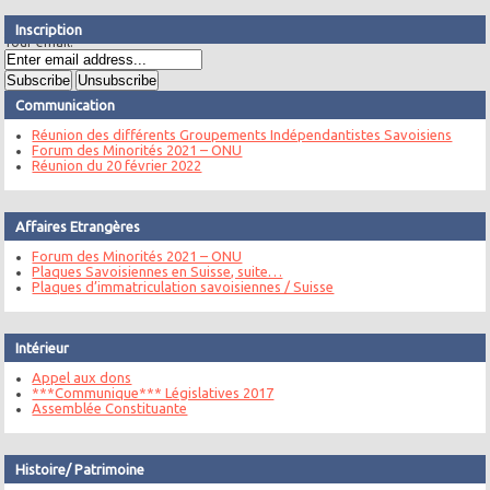
Inscription
Your email:
Communication
Réunion des différents Groupements Indépendantistes Savoisiens
Forum des Minorités 2021 – ONU
Réunion du 20 février 2022
Affaires Etrangères
Forum des Minorités 2021 – ONU
Plaques Savoisiennes en Suisse, suite…
Plaques d’immatriculation savoisiennes / Suisse
Intérieur
Appel aux dons
***Communique*** Législatives 2017
Assemblée Constituante
Histoire/ Patrimoine