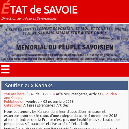
É
TAT de SAVOIE
Direction aux Affaires Savoisiennes
Soutien aux Kanaks
You are here:
ÉTAT de SAVOIE
»
Affaires Etrangères
,
Articles
» Soutien
aux Kanaks
Published on:
vendredi - 02 novembre 2018
Categories:
Affaires Etrangères
,
Articles
Nous soutenons les Kanaks dans leur d’autodétermination et
espérons pour eux le choix d’une indépendance le 4 novembre 2018
afin de montrer que la France n’est pas une finalité mais surtout qu’un
peuple peut s’émanciper et réussir là où l’état failli