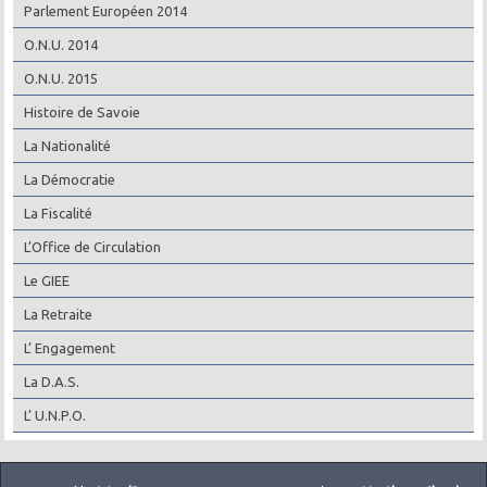
Parlement Européen 2014
O.N.U. 2014
O.N.U. 2015
Histoire de Savoie
La Nationalité
La Démocratie
La Fiscalité
L’Office de Circulation
Le GIEE
La Retraite
L’ Engagement
La D.A.S.
L’ U.N.P.O.