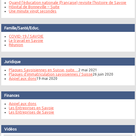
Quand l’éducation nationale (française) revisite l’histoire de Savoie
Hôpital de Bonneville – Suite
Une minute vingt secondes
Famille/Santé/Educ.
COVID-19 / SAVOIE
Le travail en Savoie
Réunion
Juridique
Plaques Savoisiennes en Suisse, suite…
2 mai 2021
Plaques d’immatriculation savoisiennes / Suisse
26 juin 2020
Appel aux dons
19 mai 2020
Finances
Appel aux dons
Les Entreprises en Savoie
Les Entreprises de Savoie
Vidéos