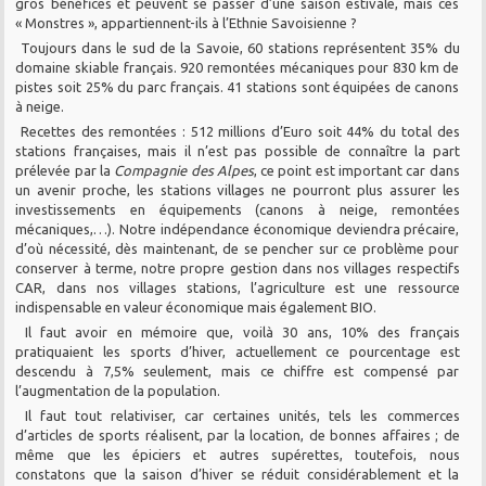
gros bénéfices et peuvent se passer d’une saison estivale, mais ces
« Monstres », appartiennent-ils à l’Ethnie Savoisienne ?
Toujours dans le sud de la Savoie, 60 stations représentent 35% du
domaine skiable français. 920 remontées mécaniques pour 830 km de
pistes soit 25% du parc français. 41 stations sont équipées de canons
à neige.
Recettes des remontées : 512 millions d’Euro soit 44% du total des
stations françaises, mais il n’est pas possible de connaître la part
prélevée par la
Compagnie des Alpes
, ce point est important car dans
un avenir proche, les stations villages ne pourront plus assurer les
investissements en équipements (canons à neige, remontées
mécaniques,…). Notre indépendance économique deviendra précaire,
d’où nécessité, dès maintenant, de se pencher sur ce problème pour
conserver à terme, notre propre gestion dans nos villages respectifs
CAR, dans nos villages stations, l’agriculture est une ressource
indispensable en valeur économique mais également BIO.
Il faut avoir en mémoire que, voilà 30 ans, 10% des français
pratiquaient les sports d’hiver, actuellement ce pourcentage est
descendu à 7,5% seulement, mais ce chiffre est compensé par
l’augmentation de la population.
Il faut tout relativiser, car certaines unités, tels les commerces
d’articles de sports réalisent, par la location, de bonnes affaires ; de
même que les épiciers et autres supérettes, toutefois, nous
constatons que la saison d’hiver se réduit considérablement et la