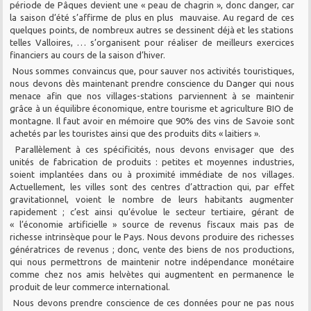
période de Pâques devient une « peau de chagrin », donc danger, car
la saison d’été s’affirme de plus en plus mauvaise. Au regard de ces
quelques points, de nombreux autres se dessinent déjà et les stations
telles Valloires, … s’organisent pour réaliser de meilleurs exercices
financiers au cours de la saison d’hiver.
Nous sommes convaincus que, pour sauver nos activités touristiques,
nous devons dès maintenant prendre conscience du Danger qui nous
menace afin que nos villages-stations parviennent à se maintenir
grâce à un équilibre économique, entre tourisme et agriculture BIO de
montagne. Il faut avoir en mémoire que 90% des vins de Savoie sont
achetés par les touristes ainsi que des produits dits « laitiers ».
Parallèlement à ces spécificités, nous devons envisager que des
unités de fabrication de produits : petites et moyennes industries,
soient implantées dans ou à proximité immédiate de nos villages.
Actuellement, les villes sont des centres d’attraction qui, par effet
gravitationnel, voient le nombre de leurs habitants augmenter
rapidement ; c’est ainsi qu’évolue le secteur tertiaire, gérant de
« l’économie artificielle » source de revenus fiscaux mais pas de
richesse intrinsèque pour le Pays. Nous devons produire des richesses
génératrices de revenus ; donc, vente des biens de nos productions,
qui nous permettrons de maintenir notre indépendance monétaire
comme chez nos amis helvètes qui augmentent en permanence le
produit de leur commerce international.
Nous devons prendre conscience de ces données pour ne pas nous