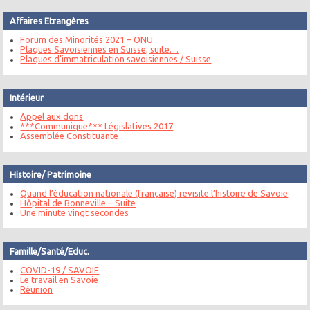
Affaires Etrangères
Forum des Minorités 2021 – ONU
Plaques Savoisiennes en Suisse, suite…
Plaques d’immatriculation savoisiennes / Suisse
Intérieur
Appel aux dons
***Communique*** Législatives 2017
Assemblée Constituante
Histoire/ Patrimoine
Quand l’éducation nationale (française) revisite l’histoire de Savoie
Hôpital de Bonneville – Suite
Une minute vingt secondes
Famille/Santé/Educ.
COVID-19 / SAVOIE
Le travail en Savoie
Réunion