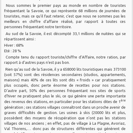
Nous sommes le premier pays au monde en nombre de touristes
fréquentant la Savoie, ce qui représente 68 millions de journées de
touristes, mais ce qu’il faut retenir, c’est que nous ne sommes pas les
meilleurs en chiffre d’affaire réalisé, par rapport à toutes ces
personnes fréquentant notre territoire.
Au sud de la Savoie, il est décompté 33,1 millions de nuitées qui se
répartissent ainsi :
Hiver : 68%
Eté : 28 %
Compte tenu du rapport touriste/chiffre d’Affaire, notre ration, par
rapport à d’autres pays n’est pas bon.
Rien qu’au sud de la Savoie, il y a 658000 lits touristiques mais 373100
(soit 57%) sont des résidences secondaires (studios, appartements,
maisons) mais 40% de ces lits sont dits « froids » car pratiquement
plus occupés, donc perte énorme de recettes pour nos stations.
D’autre part, 50% des personnes fréquentant nos sites de sports
d’hiver ne pratiquent plus le ski, ce qui génère une perte importante
ère
des revenus des stations, en particulier pour les stations dites de 1
génération ; ces stations villages connaîtront dans un proche avenir de
graves difficultés de gestion. Les usines à skis (20000 lits et plus,
possèdent des moyens de récupération que n’ont pas les stations
villages de nos anciens ; en effet, pas de village à La Plagne, Avoriaz,
Val Thorens,… donc pas de structures différentes qui génèrent de