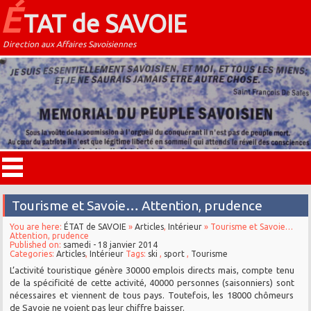
É
TAT de SAVOIE
Direction aux Affaires Savoisiennes
Tourisme et Savoie… Attention, prudence
You are here:
ÉTAT de SAVOIE
»
Articles
,
Intérieur
» Tourisme et Savoie…
Attention, prudence
Published on:
samedi - 18 janvier 2014
Categories:
Articles
,
Intérieur
Tags:
ski
,
sport
,
Tourisme
L’activité touristique génère 30000 emplois directs mais, compte tenu
de la spécificité de cette activité, 40000 personnes (saisonniers) sont
nécessaires et viennent de tous pays. Toutefois, les 18000 chômeurs
de Savoie ne voient pas leur chiffre baisser.