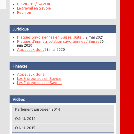
COVID-19 / SAVOIE
Le travail en Savoie
Réunion
Juridique
Plaques Savoisiennes en Suisse, suite…
2 mai 2021
Plaques d’immatriculation savoisiennes / Suisse
26
juin 2020
Appel aux dons
19 mai 2020
Finances
Appel aux dons
Les Entreprises en Savoie
Les Entreprises de Savoie
Vidéos
Parlement Européen 2014
O.N.U. 2014
O.N.U. 2015