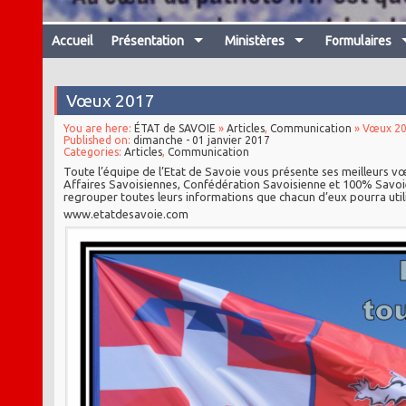
Accueil
Présentation
Ministères
Formulaires
Vœux 2017
You are here:
ÉTAT de SAVOIE
»
Articles
,
Communication
» Vœux 2
Published on:
dimanche - 01 janvier 2017
Categories:
Articles
,
Communication
Toute l’équipe de l’Etat de Savoie vous présente ses meilleurs 
Affaires Savoisiennes, Confédération Savoisienne et 100% Savoi
regrouper toutes leurs informations que chacun d’eux pourra utili
www.etatdesavoie.com