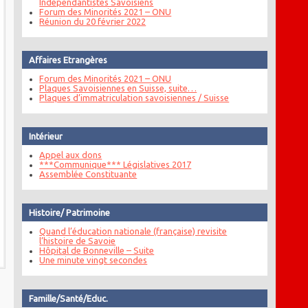
Indépendantistes Savoisiens
Forum des Minorités 2021 – ONU
Réunion du 20 février 2022
Affaires Etrangères
Forum des Minorités 2021 – ONU
Plaques Savoisiennes en Suisse, suite…
Plaques d’immatriculation savoisiennes / Suisse
Intérieur
Appel aux dons
***Communique*** Législatives 2017
Assemblée Constituante
Histoire/ Patrimoine
Quand l’éducation nationale (française) revisite
l’histoire de Savoie
Hôpital de Bonneville – Suite
Une minute vingt secondes
Famille/Santé/Educ.