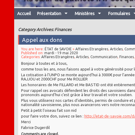
Accueil
Présentation
Ministères
Formulaires
Category Archives: Finances
Appel aux dons
You are here:
ÉTAT de SAVOIE
»
Affaires Etrangères
,
Articles
,
Commu
Published on:
mardi - 19 mai 2020
Categories:
Affaires Etrangères
,
Articles
,
Communication
,
Finances
Bonjour à toutes et à tous,
comme tous les ans, nous faisons appel à votre générosité pour le
La cotisation à l’UNPO se monte aujourd’hui à 3000€ pour l’anné
RAJJOU et 2000CHF pour Me ROLLIER
Les honoraires de Me FILLARD et Me BASTID ont été entièrement 
Pour rappel ces avocats défendent les droits des savoisiens dans l
prononcés aujourd’hui c’est grâce à leur travail et votre soutien.
Plus vous utiliserez nos cartes d’identités, permis de conduire e
nationalité savoisienne, plus nous avancerons vers notre reconnais
Petit à petit l’oiseau fait son nid
pour faire votre don, suivez ce lien :
http://etat-de-savoie.com/d
Merci
Fabrice Dugerdil
Comments are closed.