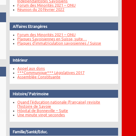
Indépendantistes Savoisiens
Forum des Minorités 2021 – ONU
Réunion du 20 février 2022
Affaires Etrangères
Forum des Minorités 2021 – ONU
Plaques Savoisiennes en Suisse, suite…
Plaques d’immatriculation savoisiennes / Suisse
Intérieur
Appel aux dons
***Communique*** Législatives 2017
Assemblée Constituante
Histoire/ Patrimoine
Quand l’éducation nationale (française) revisite
l’histoire de Savoie
Hôpital de Bonneville – Suite
Une minute vingt secondes
Famille/Santé/Educ.