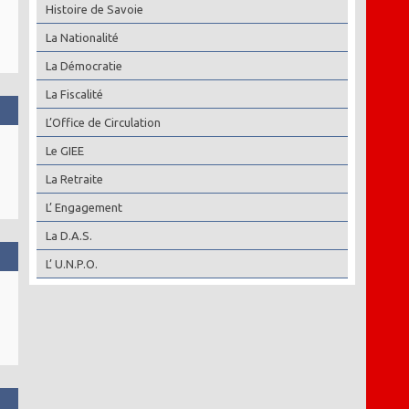
Histoire de Savoie
La Nationalité
La Démocratie
La Fiscalité
L’Office de Circulation
Le GIEE
La Retraite
L’ Engagement
La D.A.S.
L’ U.N.P.O.