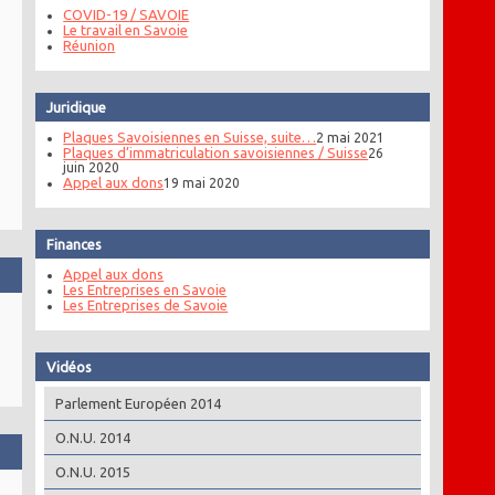
COVID-19 / SAVOIE
Le travail en Savoie
Réunion
Juridique
Plaques Savoisiennes en Suisse, suite…
2 mai 2021
Plaques d’immatriculation savoisiennes / Suisse
26
juin 2020
Appel aux dons
19 mai 2020
Finances
Appel aux dons
Les Entreprises en Savoie
Les Entreprises de Savoie
Vidéos
Parlement Européen 2014
O.N.U. 2014
O.N.U. 2015