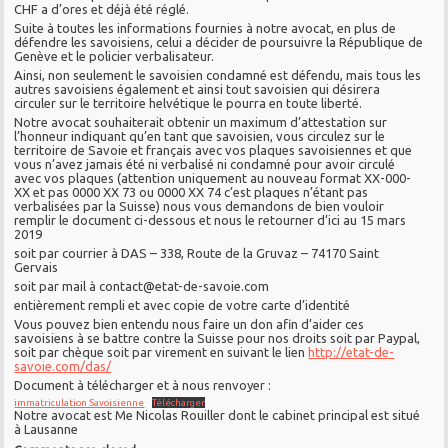
CHF a d’ores et déjà été réglé.
Suite à toutes les informations fournies à notre avocat, en plus de
défendre les savoisiens, celui a décider de poursuivre la République de
Genève et le policier verbalisateur.
Ainsi, non seulement le savoisien condamné est défendu, mais tous les
autres savoisiens également et ainsi tout savoisien qui désirera
circuler sur le territoire helvétique le pourra en toute liberté.
Notre avocat souhaiterait obtenir un maximum d’attestation sur
l’honneur indiquant qu’en tant que savoisien, vous circulez sur le
territoire de Savoie et français avec vos plaques savoisiennes et que
vous n’avez jamais été ni verbalisé ni condamné pour avoir circulé
avec vos plaques (attention uniquement au nouveau format XX-000-
XX et pas 0000 XX 73 ou 0000 XX 74 c’est plaques n’étant pas
verbalisées par la Suisse) nous vous demandons de bien vouloir
remplir le document ci-dessous et nous le retourner d’ici au 15 mars
2019
soit par courrier à DAS – 338, Route de la Gruvaz – 74170 Saint
Gervais
soit par mail à contact@etat-de-savoie.com
entièrement rempli et avec copie de votre carte d’identité
Vous pouvez bien entendu nous faire un don afin d’aider ces
savoisiens à se battre contre la Suisse pour nos droits soit par Paypal,
soit par chèque soit par virement en suivant le lien
http://etat-de-
savoie.com/das/
Document à télécharger et à nous renvoyer :
immatriculation Savoisienne
Télécharger
Notre avocat est Me Nicolas Rouiller dont le cabinet principal est situé
à Lausanne