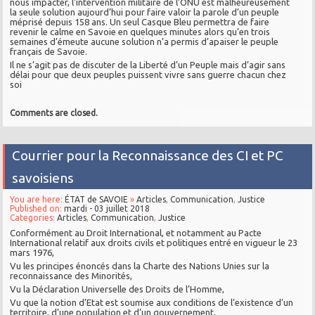
nous impacter, l’intervention militaire de l’ONU est malheureusement
la seule solution aujourd’hui pour faire valoir la parole d’un peuple
méprisé depuis 158 ans. Un seul Casque Bleu permettra de faire
revenir le calme en Savoie en quelques minutes alors qu’en trois
semaines d’émeute aucune solution n’a permis d’apaiser le peuple
français de Savoie.
Il ne s’agit pas de discuter de la Liberté d’un Peuple mais d’agir sans
délai pour que deux peuples puissent vivre sans guerre chacun chez
soi
Comments are closed.
Courrier pour la Reconnaissance des CI et PC
savoisiens
You are here:
ÉTAT de SAVOIE
»
Articles
,
Communication
,
Justice
Published on:
mardi - 03 juillet 2018
Categories:
Articles
,
Communication
,
Justice
Conformément au Droit International, et notamment au Pacte
International relatif aux droits civils et politiques entré en vigueur le 23
mars 1976,
Vu les principes énoncés dans la Charte des Nations Unies sur la
reconnaissance des Minorités,
Vu la Déclaration Universelle des Droits de l’Homme,
Vu que la notion d’Etat est soumise aux conditions de l’existence d’un
territoire, d’une population et d’un gouvernement,