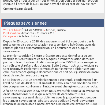
pouvez déjà nous aider en nous envoyant un don par courrier avec un
chèque à l’ordre de la DAS ou par paypal à das@etat-de-savoie.com
Comments are closed.
Plaques savoisiennes
You are here:
ÉTAT de SAVOIE
»
Articles
,
Justice
Published on:
dimanche - 03 mars 2019
Categories:
Articles
,
Justice
Depuis le 25 octobre 2018, des savoisiens ont été convoqués par la
police genevoise pour circulation sur le territoire helvétique avec de
fausses plaques d’immatriculation, en l’occurrence des plaques
savoisiennes.
Le premier savoisien à s’être présenté au poste de Police a eu son
véhicule mis en fourrière et ses plaques d’immatriculation détruites
par un policier. Il a donc du débourser plus de 550CHF pour récupérer
son véhicule et refaire des plaques. Suite à cela, 4 autres savoisiens se
sont retrouvés également convoqués par le même policier sans que
celui-ci n’accepte quelque document que ce soit pour justifier de notre
droit de circuler avec ces plaques.
Le 31 janvier 2019, un premier jugement a été rendu condamnant à un
total de plus de 4000 CHF d’amende le savoisien pour circulation avec
des plaques non conformes , l’intitulé ayant changé en cours de route.
Afin de ne pas laisser le savoisien nous avons fait appel à un avocat en
droit international Suisse qui a accepté de défendre tous les
savoisiens qui auraient des problèmes avec la justice helvétique pour
les plaques savoisiennes. Dès lors toute audition à venir devra être
transmise au préalable à notre avocat. Une première avance de 3000