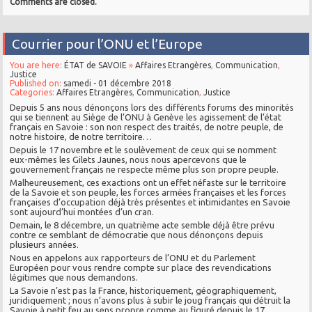
Comments are closed.
Courrier pour l’ONU et l’Europe
You are here:
ÉTAT de SAVOIE
»
Affaires Etrangères
,
Communication
,
Justice
Published on:
samedi - 01 décembre 2018
Categories:
Affaires Etrangères
,
Communication
,
Justice
Depuis 5 ans nous dénonçons lors des différents forums des minorités
qui se tiennent au Siège de l’ONU à Genève les agissement de l’état
français en Savoie : son non respect des traités, de notre peuple, de
notre histoire, de notre territoire…
Depuis le 17 novembre et le soulèvement de ceux qui se nomment
eux-mêmes les Gilets Jaunes, nous nous apercevons que le
gouvernement français ne respecte même plus son propre peuple.
Malheureusement, ces exactions ont un effet néfaste sur le territoire
de la Savoie et son peuple, les forces armées françaises et les forces
françaises d’occupation déjà très présentes et intimidantes en Savoie
sont aujourd’hui montées d’un cran.
Demain, le 8 décembre, un quatrième acte semble déjà être prévu
contre ce semblant de démocratie que nous dénonçons depuis
plusieurs années.
Nous en appelons aux rapporteurs de l’ONU et du Parlement
Européen pour vous rendre compte sur place des revendications
légitimes que nous demandons.
La Savoie n’est pas la France, historiquement, géographiquement,
juridiquement ; nous n’avons plus à subir le joug français qui détruit la
Savoie à petit feu au sens propre comme au figuré depuis le 17