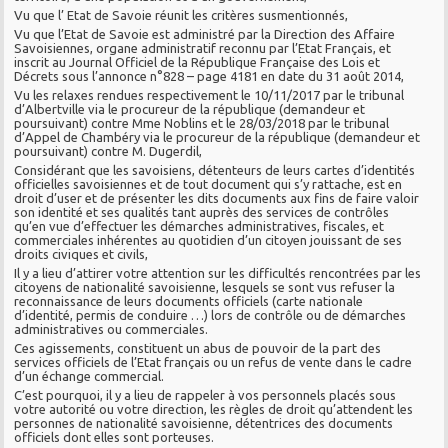
Vu que l’ Etat de Savoie réunit les critères susmentionnés,
Vu que l’Etat de Savoie est administré par la Direction des Affaire
Savoisiennes, organe administratif reconnu par l’Etat Français, et
inscrit au Journal Officiel de la République Française des Lois et
Décrets sous l’annonce n°828 – page 4181 en date du 31 août 2014,
Vu les relaxes rendues respectivement le 10/11/2017 par le tribunal
d’Albertville via le procureur de la république (demandeur et
poursuivant) contre Mme Noblins et le 28/03/2018 par le tribunal
d’Appel de Chambéry via le procureur de la république (demandeur et
poursuivant) contre M. Dugerdil,
Considérant que les savoisiens, détenteurs de leurs cartes d’identités
officielles savoisiennes et de tout document qui s’y rattache, est en
droit d’user et de présenter les dits documents aux fins de faire valoir
son identité et ses qualités tant auprès des services de contrôles
qu’en vue d’effectuer les démarches administratives, fiscales, et
commerciales inhérentes au quotidien d’un citoyen jouissant de ses
droits civiques et civils,
Il y a lieu d’attirer votre attention sur les difficultés rencontrées par les
citoyens de nationalité savoisienne, lesquels se sont vus refuser la
reconnaissance de leurs documents officiels (carte nationale
d’identité, permis de conduire …) lors de contrôle ou de démarches
administratives ou commerciales.
Ces agissements, constituent un abus de pouvoir de la part des
services officiels de l’Etat français ou un refus de vente dans le cadre
d’un échange commercial.
C’est pourquoi, il y a lieu de rappeler à vos personnels placés sous
votre autorité ou votre direction, les règles de droit qu’attendent les
personnes de nationalité savoisienne, détentrices des documents
officiels dont elles sont porteuses.