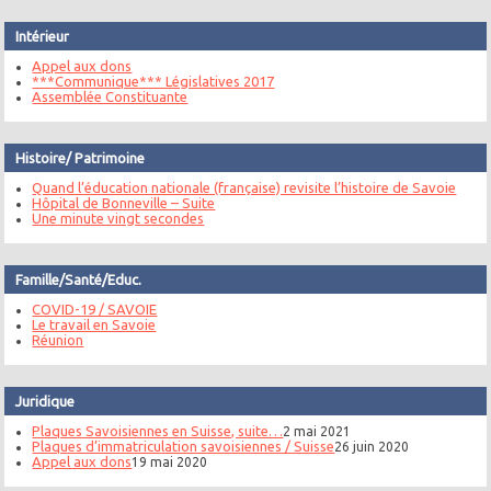
Intérieur
Appel aux dons
***Communique*** Législatives 2017
Assemblée Constituante
Histoire/ Patrimoine
Quand l’éducation nationale (française) revisite l’histoire de Savoie
Hôpital de Bonneville – Suite
Une minute vingt secondes
Famille/Santé/Educ.
COVID-19 / SAVOIE
Le travail en Savoie
Réunion
Juridique
Plaques Savoisiennes en Suisse, suite…
2 mai 2021
Plaques d’immatriculation savoisiennes / Suisse
26 juin 2020
Appel aux dons
19 mai 2020