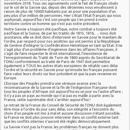
novembre 2018. Tous ces agissements sont le fait de français situés
sur le sol de la Savoie qui, depuis des décennies nous envahissent à
raison de plus de 10000 habitants par an pour une population d’un
peu plus d’un million de personnes. Hier c’était l’état français qui nous
asphyxiait, aujourd’hui c’est son peuple qui s’en prend à notre
territoire contre un homme qui n’est pas notre président.
Notre Savoie a toujours été pacifique, notre combat a toujours été
pacifique et la Suisse, de par les traités de 1815, 1816, … nous doit
assistance, elle se doit donc d’intervenir en Savoie pour le maintien de
l’ordre, par respect pour nos ancêtres qui ont permis à la République
de Genève d’intégrer la Confédération Helvétique en tant qu’Etat. Il ne
s’agit plus d’un problème d’ingérence dans les affaires françaises, il
s’agit de faire respecter le droit international, l’inexistence de
l’enregistrement du Traité de Turin de 1860 auprès du Secrétariat de
l’ONU conformément au traité de Paris de 1947 doit permettre
également à TOUS les autres états européens de rétablir sans délai
l’ordre et la sécurité en Savoie pour qu’ensuite les français puissent
faire valoir leurs droits sur leur président et que la paix revienne en
Europe.
L’Europe des Peuples prendra une sérieuse avance avec la
reconnaissance de la Savoie et la fin de l’indigestion française dont
tous les peuples d’Afrique ont aujourd’hui eu un jour ou l’autre affaire ;
il n’y a pas un pays au monde qui n’ai pas eu maille à partir avec la
France, cette suprématie doit s’arrêter aujourd’hui !
Le retrait de la France du Conseil de Sécurité de l’ONU doit également
être mise à l’ordre du jour sans délai, son intégrité à l’encontre du
choix d’un peuple est mis à mal et aucune discussion n’étant possible,
la France ne doit plus pouvoir intervenir dans un conflit externe tant
que les conflits internes n’auront été réglés démocratiquement.
La Savoie n’est pas la France, les problèmes français ne doivent plus