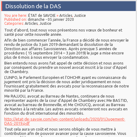
Dissolution de la DAS
You are here:
ÉTAT de SAVOIE
»
Articles
,
Justice
Published on:
dimanche - 05 janvier 2020
Categories:
Articles
,
Justice
Tout d’abord, tout nous vous présentons nos vœux de bonheur et
santé pour cette nouvelle année.
Afin de bien commencer l’année, la France a décidé de nous envoyer le
rendu de justice du 3 juin 2019 demandant la dissolution de la
Direction aux affaires Savoisiennes. Après presque 5 années de
procédures ( 15 septembre 2014 – 3 juin 2019) le juge a mise encore
plus de 6 mois à nous envoyer la condamnation.
Bien entendu nous avons fait appel de cette décision et nous avons
par conséquent du prendre un nouvel avocat inscrit à la cour d’Appel
de Chambéry.
L’UNPO, le Parlement Européen et l’OHCHR ayant eu connaissance du
jugement ont pris la décision de nous aider juridiquement en nous
fournissant gratuitement des avocats pour la reconnaissance de notre
minorité par la France.
Me RAJJOU, avocat au Barreau de Nantes, continuera de nous
représenter auprès de la cour d’Appel de Chambéry avec Me BASTID,
avocat au barreau de Bonneville, et Me CHOUCQ, avocat au Barreau
de Nantes à la retraite. Les autres avocats orienteront nos avocats en
fonction du droit international des minorités.
http://etat-de-savoie.com/wp-content/uploads/2020/01/Jugement-
DAS-2019.pdf
Tout cela aura un coût et nous serons obligés de vous mettre à
contribution afin de pouvoir avancer pour la cause savoisienne. Vous