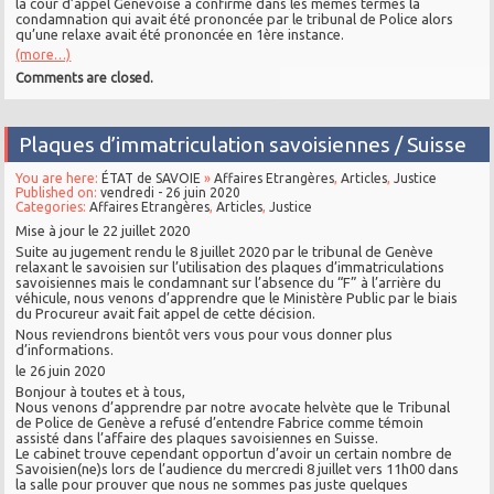
la cour d’appel Genevoise a confirmé dans les mêmes termes la
condamnation qui avait été prononcée par le tribunal de Police alors
qu’une relaxe avait été prononcée en 1ère instance.
(more…)
Comments are closed.
Plaques d’immatriculation savoisiennes / Suisse
You are here:
ÉTAT de SAVOIE
»
Affaires Etrangères
,
Articles
,
Justice
Published on:
vendredi - 26 juin 2020
Categories:
Affaires Etrangères
,
Articles
,
Justice
Mise à jour le 22 juillet 2020
Suite au jugement rendu le 8 juillet 2020 par le tribunal de Genève
relaxant le savoisien sur l’utilisation des plaques d’immatriculations
savoisiennes mais le condamnant sur l’absence du “F” à l’arrière du
véhicule, nous venons d’apprendre que le Ministère Public par le biais
du Procureur avait fait appel de cette décision.
Nous reviendrons bientôt vers vous pour vous donner plus
d’informations.
le 26 juin 2020
Bonjour à toutes et à tous,
Nous venons d’apprendre par notre avocate helvète que le Tribunal
de Police de Genève a refusé d’entendre Fabrice comme témoin
assisté dans l’affaire des plaques savoisiennes en Suisse.
Le cabinet trouve cependant opportun d’avoir un certain nombre de
Savoisien(ne)s lors de l’audience du mercredi 8 juillet vers 11h00 dans
la salle pour prouver que nous ne sommes pas juste quelques