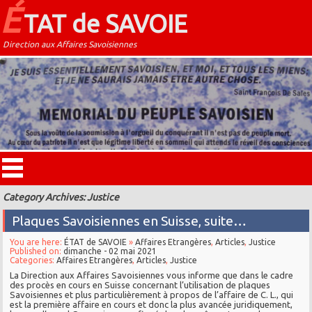
É
TAT de SAVOIE
Direction aux Affaires Savoisiennes
Category Archives: Justice
Plaques Savoisiennes en Suisse, suite…
You are here:
ÉTAT de SAVOIE
»
Affaires Etrangères
,
Articles
,
Justice
Published on:
dimanche - 02 mai 2021
Categories:
Affaires Etrangères
,
Articles
,
Justice
La Direction aux Affaires Savoisiennes vous informe que dans le cadre
des procès en cours en Suisse concernant l’utilisation de plaques
Savoisiennes et plus particulièrement à propos de l’affaire de C. L., qui
est la première affaire en cours et donc la plus avancée juridiquement,