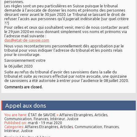
personnes.
Les règles sont un peu particulières en Suisse puisque le tribunal
demande à l’avocate de donner les noms et prénoms des personnes
désirant venir avant le 30 juin 2020. Le Tribunal se laissant le droit de
refuser l’accès aux personnes qu’il jugerait indésirable (sur quel critère
??)
Pour celles et ceux qui souhaitent venir, merci de nous contacter avant
le 29 juin 2020 en nous donnant simplement vos noms et prénoms via
l’adresse mail suivante :
das@etat-de-savoie.com
Nous vous recontacterons personnellement dès approbation par le
tribunal pour vous indiquer l’adresse du tribunal et les points relais
pour le covoiturage.
Savoisiennement votre
le 06 juillet 2020
Suite au refus du tribunal d’avoir des savoisiens dans la salle du
tribunal et suite au recours effectué par notre avocate, une quinzaine
de savoisiens a été autorisée à entrer pour l’audience le 08 juillet 2020.
Comments are closed.
Appel aux dons
You are here:
ÉTAT de SAVOIE
»
Affaires Etrangères
,
Articles
,
Communication
,
Finances
,
Intérieur
,
Justice
Published on:
mardi - 19 mai 2020
Categories:
Affaires Etrangères
,
Articles
,
Communication
,
Finances
,
Intérieur
,
Justice