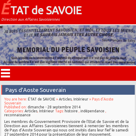
É
TAT de SAVOIE
Direction aux Affaires Savoisiennes
Pays d’Aoste Souverain
You are here:
ÉTAT de SAVOIE
»
Articles
,
Intérieur
» Pays d’Aoste
Souverain
Published on:
dimanche - 28 septembre 2014
Categories:
Articles
,
Intérieur
Tags:
histoire
,
indépendance
,
reconnaissance
Les membres du Gouvernement Provisoire de l’Etat de Savoie et de la
Direction aux Affaires Savoisiennes tiennent à remercier les membres
de Pays d’Aoste Souverain qui nous ont invités dans leur fief le samedi
27 septembre 2014 pour la présentation de leur mouvement.