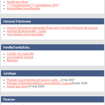
Appel aux dons
***Communique*** Législatives 2017
Assemblée Constituante
Histoire/ Patrimoine
Quand l’éducation nationale (française) revisite l’histoire de Savoie
Hôpital de Bonneville – Suite
Une minute vingt secondes
Famille/Santé/Educ.
COVID-19 / SAVOIE
Le travail en Savoie
Réunion
Juridique
Plaques Savoisiennes en Suisse, suite…
2 mai 2021
Plaques d’immatriculation savoisiennes / Suisse
26 juin 2020
Appel aux dons
19 mai 2020
Finances