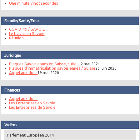
Une minute vingt secondes
Famille/Santé/Educ.
COVID-19 / SAVOIE
Le travail en Savoie
Réunion
Juridique
Plaques Savoisiennes en Suisse, suite…
2 mai 2021
Plaques d’immatriculation savoisiennes / Suisse
26 juin 2020
Appel aux dons
19 mai 2020
Finances
Appel aux dons
Les Entreprises en Savoie
Les Entreprises de Savoie
Vidéos
Parlement Européen 2014