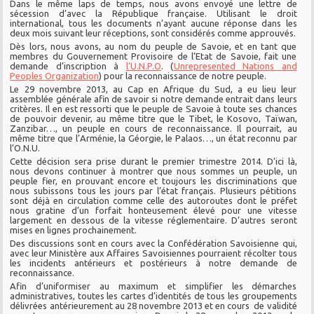
Dans le même laps de temps, nous avons envoyé une lettre de
sécession d’avec la République française. Utilisant le droit
international, tous les documents n’ayant aucune réponse dans les
deux mois suivant leur réceptions, sont considérés comme approuvés.
Dès lors, nous avons, au nom du peuple de Savoie, et en tant que
membres du Gouvernement Provisoire de l’Etat de Savoie, fait une
demande d’inscription à
l’U.N.P.O
. (
Unrepresented Nations and
Peoples Organization
) pour la reconnaissance de notre peuple.
Le 29 novembre 2013, au Cap en Afrique du Sud, a eu lieu leur
assemblée générale afin de savoir si notre demande entrait dans leurs
critères. Il en est ressorti que le peuple de Savoie à toute ses chances
de pouvoir devenir, au même titre que le Tibet, le Kosovo, Taïwan,
Zanzibar…, un peuple en cours de reconnaissance. Il pourrait, au
même titre que l’Arménie, la Géorgie, le Palaos…, un état reconnu par
l’O.N.U.
Cette décision sera prise durant le premier trimestre 2014. D’ici là,
nous devons continuer à montrer que nous sommes un peuple, un
peuple fier, en prouvant encore et toujours les discriminations que
nous subissons tous les jours par l’état français. Plusieurs pétitions
sont déjà en circulation comme celle des autoroutes dont le préfet
nous gratine d’un forfait honteusement élevé pour une vitesse
largement en dessous de la vitesse réglementaire. D’autres seront
mises en lignes prochainement.
Des discussions sont en cours avec la Confédération Savoisienne qui,
avec leur Ministère aux Affaires Savoisiennes pourraient récolter tous
les incidents antérieurs et postérieurs à notre demande de
reconnaissance.
Afin d’uniformiser au maximum et simplifier les démarches
administratives, toutes les cartes d’identités de tous les groupements
délivrées antérieurement au 28 novembre 2013 et en cours de validité