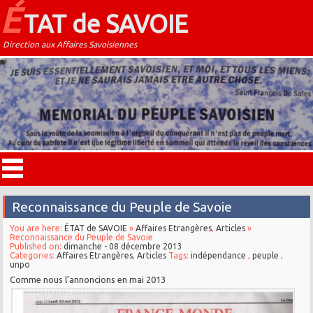
É
TAT de SAVOIE
Direction aux Affaires Savoisiennes
Reconnaissance du Peuple de Savoie
You are here:
ÉTAT de SAVOIE
»
Affaires Etrangères
,
Articles
»
Reconnaissance du Peuple de Savoie
Published on:
dimanche - 08 décembre 2013
Categories:
Affaires Etrangères
,
Articles
Tags:
indépendance
,
peuple
,
unpo
Comme nous l’annoncions en mai 2013