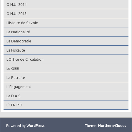
O.N.U. 2014
O.N.U. 2015
Histoire de Savoie
La Nationalité
La Démocratie
La Fiscalité
L’Office de Circulation
Le GIEE
La Retraite
L’ Engagement
La D.A.S.
L’ U.N.P.O.
Powered by
WordPress
Theme:
Northern-Clouds