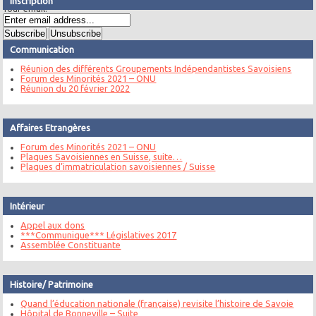
Inscription
Your email:
Communication
Réunion des différents Groupements Indépendantistes Savoisiens
Forum des Minorités 2021 – ONU
Réunion du 20 février 2022
Affaires Etrangères
Forum des Minorités 2021 – ONU
Plaques Savoisiennes en Suisse, suite…
Plaques d’immatriculation savoisiennes / Suisse
Intérieur
Appel aux dons
***Communique*** Législatives 2017
Assemblée Constituante
Histoire/ Patrimoine
Quand l’éducation nationale (française) revisite l’histoire de Savoie
Hôpital de Bonneville – Suite