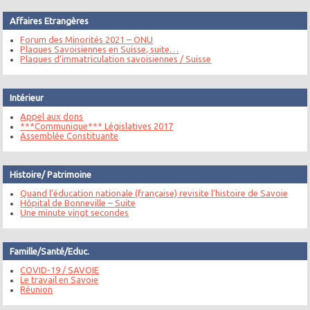
Affaires Etrangères
Forum des Minorités 2021 – ONU
Plaques Savoisiennes en Suisse, suite…
Plaques d’immatriculation savoisiennes / Suisse
Intérieur
Appel aux dons
***Communique*** Législatives 2017
Assemblée Constituante
Histoire/ Patrimoine
Quand l’éducation nationale (française) revisite l’histoire de Savoie
Hôpital de Bonneville – Suite
Une minute vingt secondes
Famille/Santé/Educ.
COVID-19 / SAVOIE
Le travail en Savoie
Réunion