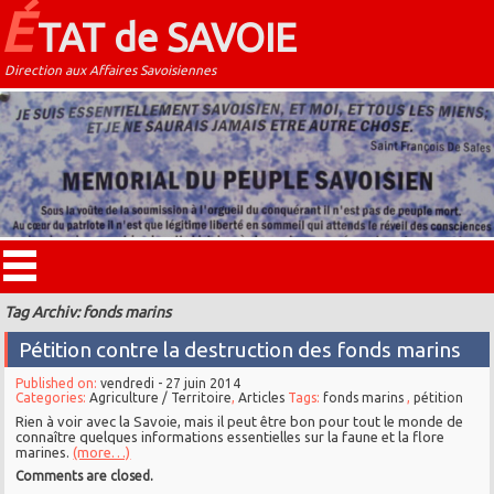
É
TAT de SAVOIE
Direction aux Affaires Savoisiennes
Tag Archiv: fonds marins
Pétition contre la destruction des fonds marins
Published on:
vendredi - 27 juin 2014
Categories:
Agriculture / Territoire
,
Articles
Tags:
fonds marins
,
pétition
Rien à voir avec la Savoie, mais il peut être bon pour tout le monde de
connaître quelques informations essentielles sur la faune et la flore
marines.
(more…)
Comments are closed.