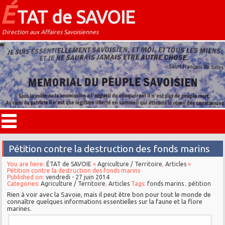
É
TAT de SAVOIE
Direction aux Affaires Savoisiennes
Pétition contre la destruction des fonds marins
You are here:
ÉTAT de SAVOIE
»
Agriculture / Territoire
,
Articles
»
Pétition contre la destruction des fonds marins
Published on:
vendredi - 27 juin 2014
Categories:
Agriculture / Territoire
,
Articles
Tags:
fonds marins
,
pétition
Rien à voir avec la Savoie, mais il peut être bon pour tout le monde de
connaître quelques informations essentielles sur la faune et la flore
marines.