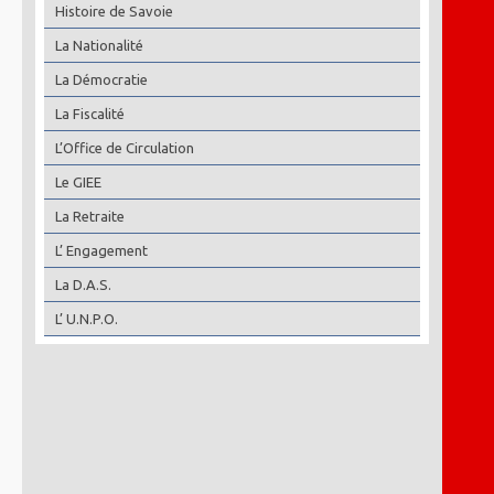
Histoire de Savoie
La Nationalité
La Démocratie
La Fiscalité
L’Office de Circulation
Le GIEE
La Retraite
L’ Engagement
La D.A.S.
L’ U.N.P.O.