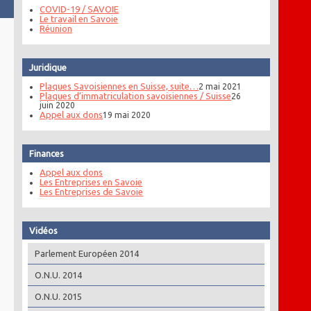
COVID-19 / SAVOIE
Le travail en Savoie
Réunion
Juridique
Plaques Savoisiennes en Suisse, suite…
2 mai 2021
Plaques d’immatriculation savoisiennes / Suisse
26
juin 2020
Appel aux dons
19 mai 2020
Finances
Appel aux dons
Les Entreprises en Savoie
Les Entreprises de Savoie
Vidéos
Parlement Européen 2014
O.N.U. 2014
O.N.U. 2015