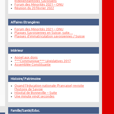
Indépendantistes Savoisiens
Forum des Minorités 2021 – ONU
Réunion du 20 février 2022
Affaires Etrangères
Forum des Minorités 2021 – ONU
Plaques Savoisiennes en Suisse, suite…
Plaques d’immatriculation savoisiennes / Suisse
Intérieur
Appel aux dons
***Communique*** Législatives 2017
Assemblée Constituante
Histoire/ Patrimoine
Quand l’éducation nationale (française) revisite
l’histoire de Savoie
Hôpital de Bonneville – Suite
Une minute vingt secondes
Famille/Santé/Educ.