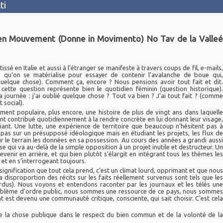
ti
en Mouvement (Donne in Movimento) No Tav de la Valleé
sé en Italie et aussi à l’étranger se manifeste à travers coups de fil, e-mails,
qu’on se matérialise pour essayer de contenir l’avalanche de boue qui,
uelque chose). Comment ça, encore ? Nous pensions avoir tout fait et dit.
tte question représente bien le quotidien féminin (question historique).
journée : j’ai oublié quelque chose ? Tout va bien ? J’ai tout fait ? (comme
 social).
ment populaire, plus encore, une histoire de plus de vingt ans dans laquelle
ont contribué quotidiennement à la rendre concrète en lui donnant leur visage,
iant. Une lutte, une expérience de territoire que beaucoup n’hésitent pas à
pas sur un présupposé idéologique mais en étudiant les projets, les flux de
ur le terrain les données en sa possession. Au cours des années a grandi aussi
se qui va au-delà de la simple opposition à un projet inutile et destructeur. Un
venir en arrière, et qui bien plutôt s’élargit en intégrant tous les thèmes les
t et en s’interrogeant toujours.
signification que tout cela prend, c’est un climat lourd, opprimant et que nous
 la disproportion des récits sur les faits réellement survenus sont tels que les
dus). Nous voyons et entendons raconter par les journaux et les télés une
roblème d’ordre public, nous sommes une ressource de ce pays, nous sommes
est devenu une communauté critique, consciente, qui sait choisir. C’est cela
de la chose publique dans le respect du bien commun et de la volonté de la