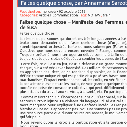
Faites quelque chose, par Annamaria Sarzot
Published on:
mercredi - 02 octobre 2013
Categories:
Articles
,
Communication
Tags:
NO TAV
,
train
Faites quelque chose – Manifeste des Femmes 
de Susa
Faites quelque chose
Le réseau de personnes qui durant ces très longues années a été tis
texto pour demander qu’on fasse quelque chose (d’urgence), 
scientifiquement orchestrée tente de nous submerger (Faites q
Qu’est-ce que nous devons encore inventer ? Etrange comme ce
Toujours prêtes à nous interroger au début comme à la fin de la 
toujours et toujours plus déléguées à combler les lacunes de l’Etat
Cette fois, ce qui est en jeu, c’est la défense d’un grand mouve
chaque jour a été vécu avec intensité. Des milliers de personnes 
en apportant des idées, en se rendant disponibles, en la financ
définir comme unique et qui est partie et a posé ses bases non 
marchandises, l’impact environnemental, les coûts, en vérifiant s
la conscience d’avoir entre les mains, de voir grandir quelque cho
modèle de prise de conscience collective qui peut difficilement re
plus actuels : du travail aux services, à la santé, etc. En participan
Comme maintenant. On s’interroger sur ce qui s’est passé, sur la 
sentons surtout injuste. La violence du langage utilisé est telle,
mots manquent pour expliquer à nos enfants incrédules (et per
histoire qui ne nous appartient pas. Nous ne sommes pas un p
une ressource parce que durant toutes ces années, le mouvement 
qui fait peur ?
Nous revendiquons le droit à la participation et à la gestion 
population.