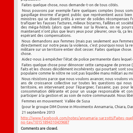
Faites quelque chose, nous demande-t-on de tous côtés.
Nous pouvons par exemple faire quelques comptes (nous somme
gaspillage énorme d’argent public que représentent aussi bien l
ministres qui se disent prêts à verser de solides récompenses 
trafiquer les fausses factures, milieux bizarres, faillites et so
des méga-hôtels (alors que même sur la Riviera, on ne pourrai
maintenant n’ont plus que leurs yeux pour pleurer, ceux-là, ça les 
espérant des compensations.
Nous demandons aux femmes (mais pas seulement aux femmes) de
directement sur notre peau la violence, c’est pourquoi nous la ref
militaire sur un territoire entier doit cesser. Faites quelque chose.
chose.
Aidez-nous à empêcher l’état de police permanente dans lequel o
Faites quelque chose pour dénoncer cette campagne de presse (qui
faits et les choses décidément incohérents qui pourtant sont sou
populaire comme le nôtre ne soit pas liquidée manu militari au mi
Nous résistons parce que nous voulons avancer, nous voulons vivre
ans de croissance collective sur toutes les questions qui nous
territoire, en intervenant pour l’épargner, l’assainir, pas pou
consommation délirante et pour un usage responsable et con
participer à la gestion et au soin de notre communauté. Nous lib
Femmes en mouvement Vallée de Susa
(pour le groupe DIM Donne in Movimento Annamaria, Chiara, Daniela
21 septembre 2013
http://www.facebook.com/notes/annamaria-sarzotti/faites-q
no-tav/10151894310439687
Comments are closed.