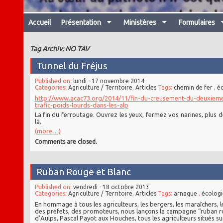
Accueil
Présentation
Ministères
Formulaires
Tag Archiv: NO TAV
Tunnel du Fréjus
Published on:
lundi - 17 novembre 2014
Categories:
Agriculture / Territoire
,
Articles
Tags:
chemin de fer
,
éc
http://www.acac73.org/2014/11/fin-du-creusement-du-deuxieme-
trafic-poids-lourds-dans-les-alp
La fin du ferroutage. Ouvrez les yeux, fermez vos narines, plus 
là.
(more…)
Comments are closed.
Ruban Rouge et Blanc
Published on:
vendredi - 18 octobre 2013
Categories:
Agriculture / Territoire
,
Articles
Tags:
arnaque
,
écologi
En hommage à tous les agriculteurs, les bergers, les maraîchers, l
des préfets, des promoteurs, nous lançons la campagne “ruban r
d’Aulps, Pascal Payot aux Houches, tous les agriculteurs situés su