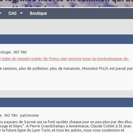
DAS
Boutique
ologie
,
NO TAV
tube-du-tunnel-routier-du-frejus-une-victoire-pour-la-predominance-du-
de camions, plus de pollution. plus de nuisances, Monsieur PLUS est passé par
e
,
NO TAV
,
patrimoine
es paysans de Savoie qui se font spoliés chaque jour un peu plus par des élus,
ouge et blanc”. A Pierre Grandchamps à Annemasse, Claude Cottet à St Jean
r la future ligne du Lyon Turin, et tous les autres, nous vous soutenons et