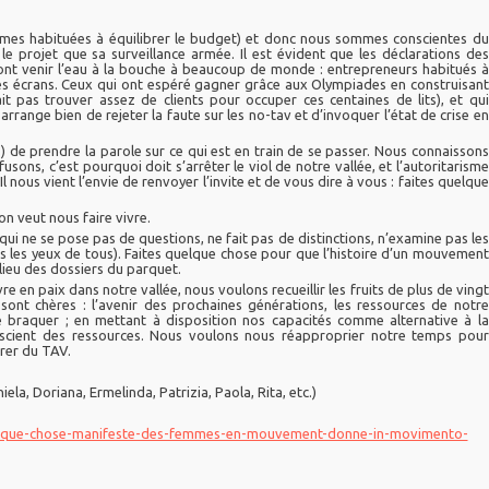
s habituées à équilibrer le budget) et donc nous sommes conscientes du
e projet que sa surveillance armée. Il est évident que les déclarations des
font venir l’eau à la bouche à beaucoup de monde : entrepreneurs habitués à
ciétés écrans. Ceux qui ont espéré gagner grâce aux Olympiades en construisant
t pas trouver assez de clients pour occuper ces centaines de lits), et qui
arrange bien de rejeter la faute sur les no-tav et d’invoquer l’état de crise en
 prendre la parole sur ce qui est en train de se passer. Nous connaissons
usons, c’est pourquoi doit s’arrêter le viol de notre vallée, et l’autoritarisme
 Il nous vient l’envie de renvoyer l’invite et de vous dire à vous : faites quelque
n veut nous faire vivre.
 ne se pose pas de questions, ne fait pas de distinctions, n’examine pas les
s les yeux de tous). Faites quelque chose pour que l’histoire d’un mouvement
lieu des dossiers du parquet.
 en paix dans notre vallée, nous voulons recueillir les fruits de plus de vingt
 sont chères : l’avenir des prochaines générations, les ressources de notre
r le braquer ; en mettant à disposition nos capacités comme alternative à la
scient des ressources. Nous voulons nous réapproprier notre temps pour
érer du TAV.
, Doriana, Ermelinda, Patrizia, Paola, Rita, etc.)
uelque-chose-manifeste-des-femmes-en-mouvement-donne-in-movimento-