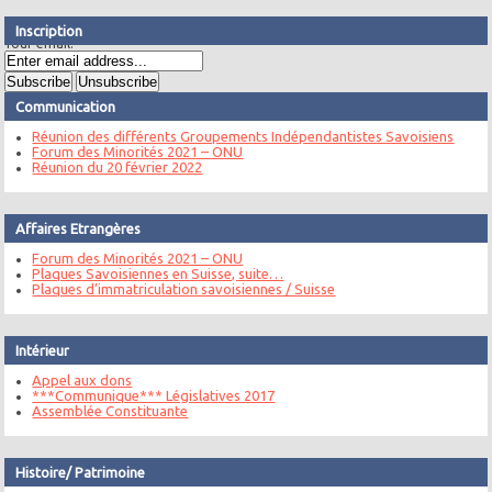
Inscription
Your email:
Communication
Réunion des différents Groupements Indépendantistes Savoisiens
Forum des Minorités 2021 – ONU
Réunion du 20 février 2022
Affaires Etrangères
Forum des Minorités 2021 – ONU
Plaques Savoisiennes en Suisse, suite…
Plaques d’immatriculation savoisiennes / Suisse
Intérieur
Appel aux dons
***Communique*** Législatives 2017
Assemblée Constituante
Histoire/ Patrimoine