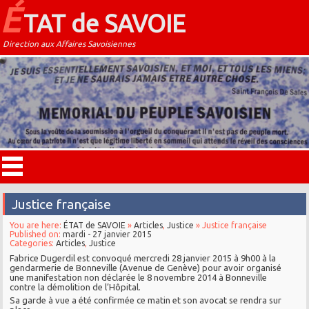
É
TAT de SAVOIE
Direction aux Affaires Savoisiennes
Justice française
You are here:
ÉTAT de SAVOIE
»
Articles
,
Justice
» Justice française
Published on:
mardi - 27 janvier 2015
Categories:
Articles
,
Justice
Fabrice Dugerdil est convoqué mercredi 28 janvier 2015 à 9h00 à la
gendarmerie de Bonneville (Avenue de Genève) pour avoir organisé
une manifestation non déclarée le 8 novembre 2014 à Bonneville
contre la démolition de l’Hôpital.
Sa garde à vue a été confirmée ce matin et son avocat se rendra sur