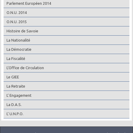
Parlement Européen 2014
O.N.U. 2014
O.N.U. 2015
Histoire de Savoie
La Nationalité
La Démocratie
La Fiscalité
L’Office de Circulation
Le GIEE
La Retraite
L’ Engagement
La D.A.S.
L’ U.N.P.O.