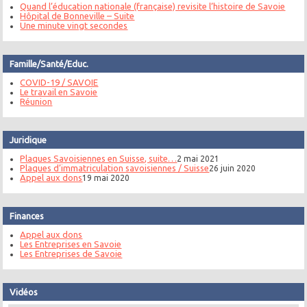
Quand l’éducation nationale (française) revisite l’histoire de Savoie
Hôpital de Bonneville – Suite
Une minute vingt secondes
Famille/Santé/Educ.
COVID-19 / SAVOIE
Le travail en Savoie
Réunion
Juridique
Plaques Savoisiennes en Suisse, suite…
2 mai 2021
Plaques d’immatriculation savoisiennes / Suisse
26 juin 2020
Appel aux dons
19 mai 2020
Finances
Appel aux dons
Les Entreprises en Savoie
Les Entreprises de Savoie
Vidéos