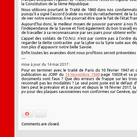
la Constitution de la 5ème République.
Nous utilisons pourtant le Traité de 1860 dans nos condamnatio
puisqu’il a signé l’accord (valide ou non) du rattachement de la Sa
de nier notre existence, il ne pourrait être que le fait de l’état fra
Aujourd’hui donc, le meilleur moyen de pouvoir parvenir à nos fin
l’indépendance de la Savoie et font également du bon travail) est
de travailler à sa reconnaissance par ses pairs pour obtenir enfin
L’appel des soldats de l’O.N.U. n’est par contre pas à l’ordre du
regarder la dette contractée par la Lybie ou la Syrie suite aux 
non plus d’appauvrir notre belle Savoie.
Enfin toutes les avancées dont nous profitons seront présentées à
—
mise à jour du 14 mai 2017 :
Pour en terminer avec le traité de Paris du 10 février 1947 et
publication au JORF du
14 Novembre 1948
page 10028 et sa p
documents sont faux ? Que des erreurs de frappe sur les trois 
reconnaît pas les modalités ? Le seul point juste est le défaut 
tiers peut le prévaloir et à ce jour et depuis le 16 février 2017, l
pv pour des plaques savoisiennes non conformes sur Genève, qu’en 
Facebook
Bluesky
Comments are closed.