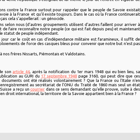
ns contre la France surtout pour rappeler que le peuple de Savoie existait
voie à la France et qu’il existe toujours. Dans le cas où la France continuerait
nçais cela s’appellerait : un génocide.
s selon nous (d’autres groupements utilisent d’autres faillent pour arriver à
 de faire reconnaître notre peuple (ce qui est fait depuis peu) et maintenant
 le statut de peuple indépendant.
 jour car le coût en cas d’indépendance militaire est faramineux, il suffit de
déploiements de force des casques bleus pour convenir que notre but n’est pas
 nos frères Nissarts, Piémontais et Valdotains.
 de son
article 44
, après la notification du 1er mars 1948 qui eu bien lieu, sa
ublication au GURI du
17 septembre 1948
page 3160, qui peut dire que ces
documents ont été réalisés volontairement ? Que la France ou l’Italie n’en
d’enregistrement au secrétariat de l’ONU du Traité de 1860 mais seul un état
a Suisse a reçu un
courrier
dans ce sens demandant qu’elle prouve, suite à des
droit international, la territoire de la Savoie appartient bien à la France ?