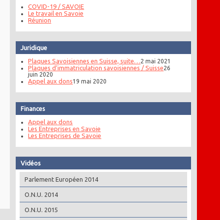
COVID-19 / SAVOIE
Le travail en Savoie
Réunion
Juridique
Plaques Savoisiennes en Suisse, suite…
2 mai 2021
Plaques d’immatriculation savoisiennes / Suisse
26
juin 2020
Appel aux dons
19 mai 2020
Finances
Appel aux dons
Les Entreprises en Savoie
Les Entreprises de Savoie
Vidéos
Parlement Européen 2014
O.N.U. 2014
O.N.U. 2015