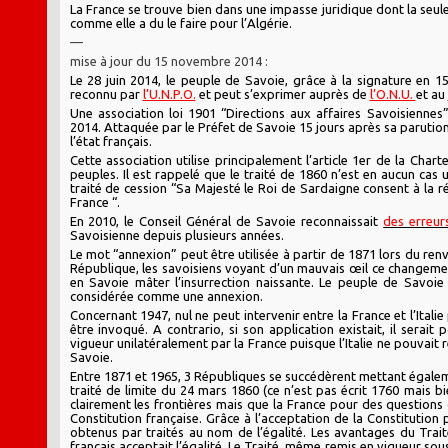
La France se trouve bien dans une impasse juridique dont la seule 
comme elle a du le faire pour l’Algérie.
—
mise à jour du 15 novembre 2014 :
Le 28 juin 2014, le peuple de Savoie, grâce à la signature en 
reconnu par
l’U.N.P.O.
et peut s’exprimer auprès de
l’O.N.U.
et au
Une association loi 1901 “Directions aux affaires Savoisiennes
2014. Attaquée par le Préfet de Savoie 15 jours après sa parution 
l’état français.
Cette association utilise principalement l’article 1er de la Char
peuples. Il est rappelé que le traité de 1860 n’est en aucun cas 
traité de cession “Sa Majesté le Roi de Sardaigne consent à la ré
France “.
En 2010, le Conseil Général de Savoie reconnaissait
des erreur
Savoisienne depuis plusieurs années.
Le mot “annexion” peut être utilisée à partir de 1871 lors du ren
République, les savoisiens voyant d’un mauvais œil ce changement
en Savoie mâter l’insurrection naissante. Le peuple de Savoie n
considérée comme une annexion.
Concernant 1947, nul ne peut intervenir entre la France et l’Ital
être invoqué. A contrario, si son application existait, il serait 
vigueur unilatéralement par la France puisque l’Italie ne pouvait 
Savoie.
Entre 1871 et 1965, 3 Républiques se succédèrent mettant égaleme
traité de limite du 24 mars 1860 (ce n’est pas écrit 1760 mais 
clairement les frontières mais que la France pour des questions d
Constitution française. Grâce à l’acceptation de la Constitution 
obtenus par traités au nom de l’égalité. Les avantages du Tr
français acceptait l’égalité. Le Traité, même remis en vigueur so