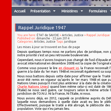
Accueil
Présentation
Ministères
Formulaires
Rappel Juridique 1947
You are here:
ÉTAT de SAVOIE
»
Articles
,
Justice
» Rappel Juridique
Published on:
dimanche - 22 juin 2014
Categories:
Articles
,
Justice
Tags:
juridique
Les mises à jour se trouvent en bas de page
Depuis quelques temps nous ne parlons plus de juridique, non pa
notre priorité s’est un peu retrouvée bouleversée
.
Cependant, nous n’avons toujours pas changé de fusil d’épaule e
avocat international en décembre 2009) est la copie de l’original e
Comme vous pouvez le lire
en cliquant ici
,
la France reconnaît 
guerre à la date du 1er mars 1948 et reconnaît également sa suspe
Nous nous battons depuis cette date pour affirmer que le Traité
avoir été remis en vigueur qu’après le 1er mars 1948 et que p
Nations Unies puisqu’il n’est plus antérieur à la date de la créatio
Charte Nations Unies
)
quand bien même celui-ci est daté de 1860
l’Italie) ne nous sied guère, car toujours selon le même artic
juridiction de l’O.N.U. Ni la France, Ni l’Italie, ni nous.
Nous avions déjà, en 2012, rappelé ce problème auprès du Déf
laquelle nous demandions à quelle date avait eu lieu le pléb
Effectivement, puisque le traité a été abrogé, le plébiscite des 
population. Vote qui n’eu jamais lieu.