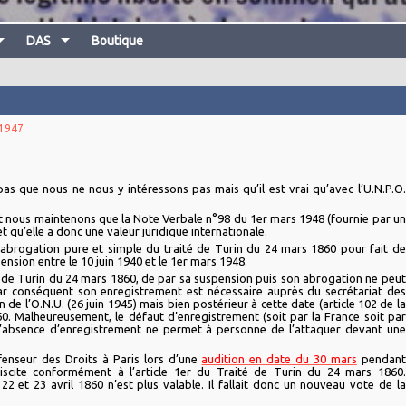
DAS
Boutique
 1947
s que nous ne nous y intéressons pas mais qu’il est vrai qu’avec l’U.N.P.O.
t nous maintenons que la Note Verbale n°98 du 1er mars 1948 (fournie par un
t qu’elle a donc une valeur juridique internationale.
l’abrogation pure et simple du traité de Turin du 24 mars 1860 pour fait de
nsion entre le 10 juin 1940 et le 1er mars 1948.
 de Turin du 24 mars 1860, de par sa suspension puis son abrogation ne peut
ar conséquent son enregistrement est nécessaire auprès du secrétariat des
n de l’O.N.U. (26 juin 1945) mais bien postérieur à cette date (article 102 de la
. Malheureusement, le défaut d’enregistrement (soit par la France soit par
le l’absence d’enregistrement ne permet à personne de l’attaquer devant une
enseur des Droits à Paris lors d’une
audition en date du 30 mars
pendant
iscite conformément à l’article 1er du Traité de Turin du 24 mars 1860.
22 et 23 avril 1860 n’est plus valable. Il fallait donc un nouveau vote de la