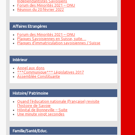
Indépendantistes Savoisiens
Forum des Minorités 2021 – ONU
Réunion du 20 février 2022
Affaires Etrangères
Forum des Minorités 2021 – ONU
Plaques Savoisiennes en Suisse, suite…
Plaques d’immatriculation savoisiennes / Suisse
Intérieur
Appel aux dons
***Communique*** Législatives 2017
Assemblée Constituante
Histoire/ Patrimoine
Quand l’éducation nationale (française) revisite
l’histoire de Savoie
Hôpital de Bonneville – Suite
Une minute vingt secondes
Famille/Santé/Educ.