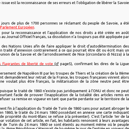
issue est la reconnaissance de ses erreurs et l’obligation de libérer la Savoie
15 jours de plus de 1700 personnes se réclamant du peuple de Savoie, a été
Parlement Européen
.
” pour la reconnaissance et l’application de nos droits a été créée en août
au Journal Officiel français, sa dissolution n’a toujours pas été appliquée par
te des Nations Unies afin de faire appliquer le droit d’autodétermination des
un traité d’annexion contrairement à ce qui pourrait être dit ou écrit mais un
union de la Savoie et de l’arrondissement de Nice (circondario di Nizza) à la
s flagrantes de liberté de vote
(cf
page5), confirmant les dires de la Ligue
versement de Napoléon III par les troupes de Thiers et la création de la IIIème
 demandèrent leur retrait de la France, les troupes françaises vinrent alors
e voulait plus être français, la militarisation de la zône neutre peut être
ie puisque le traité de 1860 n’existe pas juridiquement à l’ONU et donc ne peut
pourtant facile de prouver l’inapplication de la totalité des articles remis en
refuser sa remise en vigueur en tant que partie perdante sur le territoire de la
nt fin à l’application du Traité de Turin de 1860 sans pour autant abroger le
bien 1860, le traité du 24 mars 1860 possédant en annexe une carte indiquant
e propriété du mont-Blanc se refuse à la présenter). C’est l’article 1er de la
par votation de cet article, en fait, les habitants renoncent à leurs avantages
aité de Turin du 24 mars 1860 se sont éteints au moment même où le peuple
us la 4ème République s’éteignait de lui-même le jour de l’entrée en vigueur de